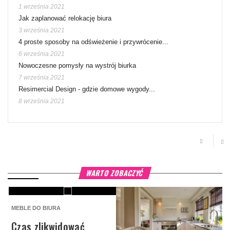
1 września 2021
Jak zaplanować relokację biura
3 września 2021
4 proste sposoby na odświeżenie i przywrócenie...
6 września 2021
Nowoczesne pomysły na wystrój biurka
7 września 2021
Resimercial Design - gdzie domowe wygody...
8 września 2021
WARTO ZOBACZYĆ
MEBLE DO BIURA
M
Czas zlikwidować